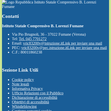
Istituto Statale Comprensivo B. Lorenzi
Fumane
Contatti
Istituto Statale Comprensivo B. Lorenzi Fumane
Via Pio Brugnoli, 36 - 37022 Fumane (Verona)
Tel:
Tel. 045 7701272
Email:
vric83200v@istruzione.it
Link per inviare una mail
PEC:
vric83200v@pec.istruzione.it
Link per inviare una mail
C.F.: 80011860238
Sezione Link Utili
Cookie policy
Note legali
Informativa Privacy
Ufficio Relazioni con il Pubblico
Dichiarazione di accessibilità
Obiettivi di accessibilità
Whistleblowing
Gestione consensi cookie