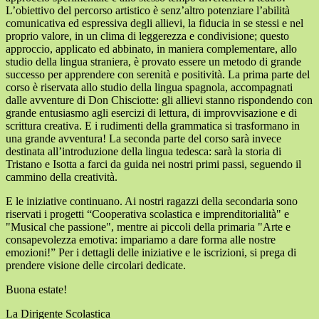
L’obiettivo del percorso artistico è senz’altro potenziare l’abilità
comunicativa ed espressiva degli allievi, la fiducia in se stessi e nel
proprio valore, in un clima di leggerezza e condivisione; questo
approccio, applicato ed abbinato, in maniera complementare, allo
studio della lingua straniera, è provato essere un metodo di grande
successo per apprendere con serenità e positività. La prima parte del
corso è riservata allo studio della lingua spagnola, accompagnati
dalle avventure di Don Chisciotte: gli allievi stanno rispondendo con
grande entusiasmo agli esercizi di lettura, di improvvisazione e di
scrittura creativa. E i rudimenti della grammatica si trasformano in
una grande avventura! La seconda parte del corso sarà invece
destinata all’introduzione della lingua tedesca: sarà la storia di
Tristano e Isotta a farci da guida nei nostri primi passi, seguendo il
cammino della creatività.
E le iniziative continuano. Ai nostri ragazzi della secondaria sono
riservati i progetti “Cooperativa scolastica e imprenditorialità" e
"Musical che passione", mentre ai piccoli della primaria "
Arte e
consapevolezza emotiva: impariamo a dare forma alle nostre
emozioni!” Per i dettagli delle iniziative e le iscrizioni, si prega di
prendere visione delle circolari dedicate.
Buona estate!
La Dirigente Scolastica