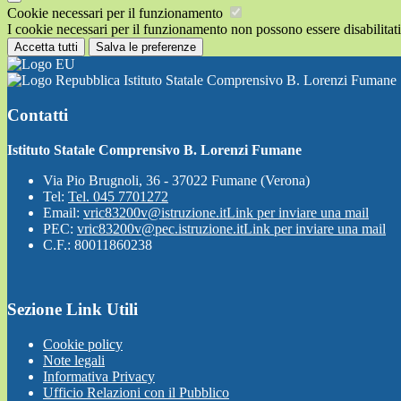
Cookie necessari per il funzionamento
I cookie necessari per il funzionamento non possono essere disabilitati.
Accetta tutti
Salva le preferenze
Istituto Statale Comprensivo B. Lorenzi Fumane
Contatti
Istituto Statale Comprensivo B. Lorenzi Fumane
Via Pio Brugnoli, 36 - 37022 Fumane (Verona)
Tel:
Tel. 045 7701272
Email:
vric83200v@istruzione.it
Link per inviare una mail
PEC:
vric83200v@pec.istruzione.it
Link per inviare una mail
C.F.: 80011860238
Sezione Link Utili
Cookie policy
Note legali
Informativa Privacy
Ufficio Relazioni con il Pubblico