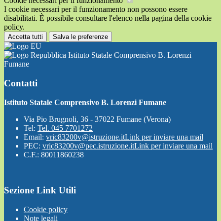
Cookie necessari per il funzionamento
I cookie necessari per il funzionamento non possono essere
disabilitati. È possibile consultare l'elenco nella pagina della cookie
policy.
Accetta tutti
Salva le preferenze
Istituto Statale Comprensivo B. Lorenzi
Fumane
Contatti
Istituto Statale Comprensivo B. Lorenzi Fumane
Via Pio Brugnoli, 36 - 37022 Fumane (Verona)
Tel:
Tel. 045 7701272
Email:
vric83200v@istruzione.it
Link per inviare una mail
PEC:
vric83200v@pec.istruzione.it
Link per inviare una mail
C.F.: 80011860238
Sezione Link Utili
Cookie policy
Note legali