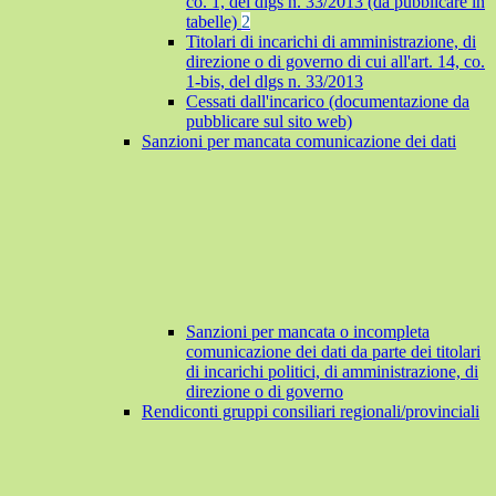
co. 1, del dlgs n. 33/2013 (da pubblicare in
tabelle)
2
Titolari di incarichi di amministrazione, di
direzione o di governo di cui all'art. 14, co.
1-bis, del dlgs n. 33/2013
Cessati dall'incarico (documentazione da
pubblicare sul sito web)
Sanzioni per mancata comunicazione dei dati
Sanzioni per mancata o incompleta
comunicazione dei dati da parte dei titolari
di incarichi politici, di amministrazione, di
direzione o di governo
Rendiconti gruppi consiliari regionali/provinciali