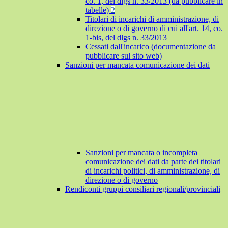
co. 1, del dlgs n. 33/2013 (da pubblicare in
tabelle)
2
Titolari di incarichi di amministrazione, di
direzione o di governo di cui all'art. 14, co.
1-bis, del dlgs n. 33/2013
Cessati dall'incarico (documentazione da
pubblicare sul sito web)
Sanzioni per mancata comunicazione dei dati
Sanzioni per mancata o incompleta
comunicazione dei dati da parte dei titolari
di incarichi politici, di amministrazione, di
direzione o di governo
Rendiconti gruppi consiliari regionali/provinciali