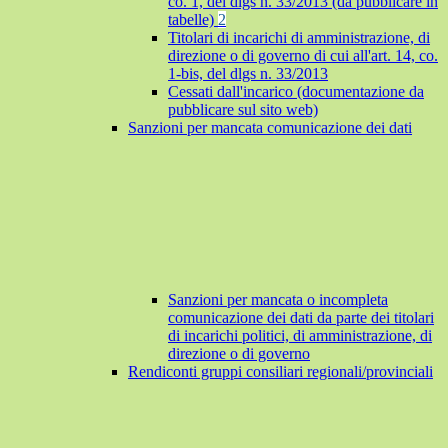
co. 1, del dlgs n. 33/2013 (da pubblicare in
tabelle)
2
Titolari di incarichi di amministrazione, di
direzione o di governo di cui all'art. 14, co.
1-bis, del dlgs n. 33/2013
Cessati dall'incarico (documentazione da
pubblicare sul sito web)
Sanzioni per mancata comunicazione dei dati
Sanzioni per mancata o incompleta
comunicazione dei dati da parte dei titolari
di incarichi politici, di amministrazione, di
direzione o di governo
Rendiconti gruppi consiliari regionali/provinciali