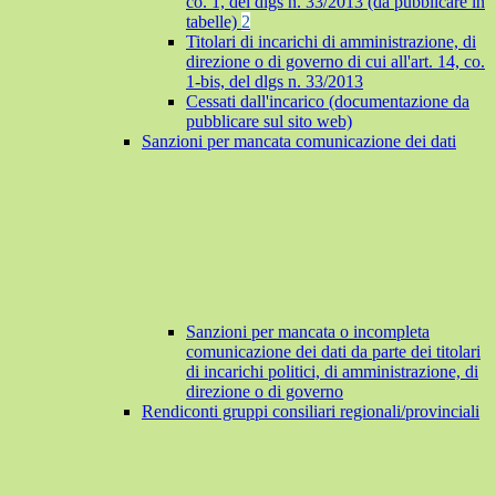
co. 1, del dlgs n. 33/2013 (da pubblicare in
tabelle)
2
Titolari di incarichi di amministrazione, di
direzione o di governo di cui all'art. 14, co.
1-bis, del dlgs n. 33/2013
Cessati dall'incarico (documentazione da
pubblicare sul sito web)
Sanzioni per mancata comunicazione dei dati
Sanzioni per mancata o incompleta
comunicazione dei dati da parte dei titolari
di incarichi politici, di amministrazione, di
direzione o di governo
Rendiconti gruppi consiliari regionali/provinciali