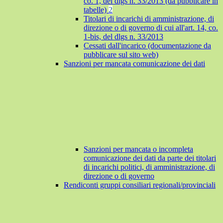
co. 1, del dlgs n. 33/2013 (da pubblicare in
tabelle)
2
Titolari di incarichi di amministrazione, di
direzione o di governo di cui all'art. 14, co.
1-bis, del dlgs n. 33/2013
Cessati dall'incarico (documentazione da
pubblicare sul sito web)
Sanzioni per mancata comunicazione dei dati
Sanzioni per mancata o incompleta
comunicazione dei dati da parte dei titolari
di incarichi politici, di amministrazione, di
direzione o di governo
Rendiconti gruppi consiliari regionali/provinciali