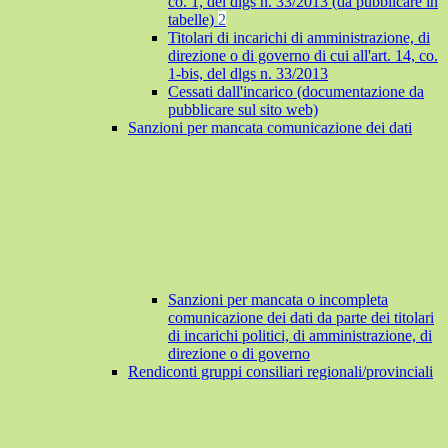
co. 1, del dlgs n. 33/2013 (da pubblicare in
tabelle)
2
Titolari di incarichi di amministrazione, di
direzione o di governo di cui all'art. 14, co.
1-bis, del dlgs n. 33/2013
Cessati dall'incarico (documentazione da
pubblicare sul sito web)
Sanzioni per mancata comunicazione dei dati
Sanzioni per mancata o incompleta
comunicazione dei dati da parte dei titolari
di incarichi politici, di amministrazione, di
direzione o di governo
Rendiconti gruppi consiliari regionali/provinciali