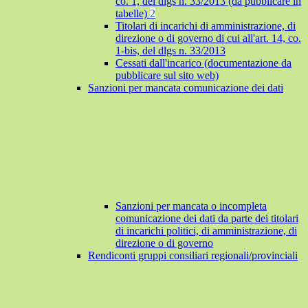
co. 1, del dlgs n. 33/2013 (da pubblicare in
tabelle)
2
Titolari di incarichi di amministrazione, di
direzione o di governo di cui all'art. 14, co.
1-bis, del dlgs n. 33/2013
Cessati dall'incarico (documentazione da
pubblicare sul sito web)
Sanzioni per mancata comunicazione dei dati
Sanzioni per mancata o incompleta
comunicazione dei dati da parte dei titolari
di incarichi politici, di amministrazione, di
direzione o di governo
Rendiconti gruppi consiliari regionali/provinciali