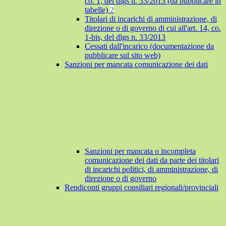
co. 1, del dlgs n. 33/2013 (da pubblicare in
tabelle)
2
Titolari di incarichi di amministrazione, di
direzione o di governo di cui all'art. 14, co.
1-bis, del dlgs n. 33/2013
Cessati dall'incarico (documentazione da
pubblicare sul sito web)
Sanzioni per mancata comunicazione dei dati
Sanzioni per mancata o incompleta
comunicazione dei dati da parte dei titolari
di incarichi politici, di amministrazione, di
direzione o di governo
Rendiconti gruppi consiliari regionali/provinciali