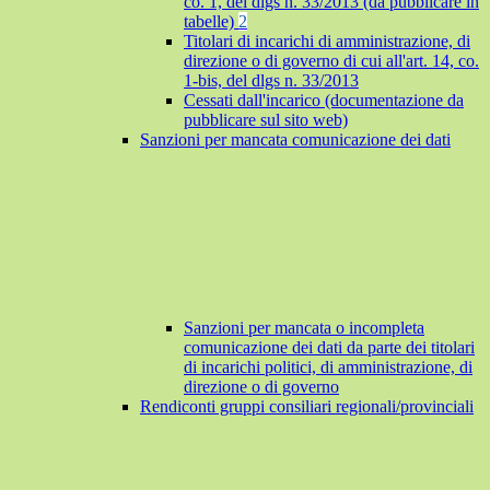
co. 1, del dlgs n. 33/2013 (da pubblicare in
tabelle)
2
Titolari di incarichi di amministrazione, di
direzione o di governo di cui all'art. 14, co.
1-bis, del dlgs n. 33/2013
Cessati dall'incarico (documentazione da
pubblicare sul sito web)
Sanzioni per mancata comunicazione dei dati
Sanzioni per mancata o incompleta
comunicazione dei dati da parte dei titolari
di incarichi politici, di amministrazione, di
direzione o di governo
Rendiconti gruppi consiliari regionali/provinciali