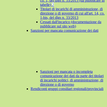
co. 1, del dlgs n. 33/2013 (da pubblicare in
tabelle)
2
Titolari di incarichi di amministrazione, di
direzione o di governo di cui all'art. 14, co.
1-bis, del dlgs n. 33/2013
Cessati dall'incarico (documentazione da
pubblicare sul sito web)
Sanzioni per mancata comunicazione dei dati
Sanzioni per mancata o incompleta
comunicazione dei dati da parte dei titolari
di incarichi politici, di amministrazione, di
direzione o di governo
Rendiconti gruppi consiliari regionali/provinciali