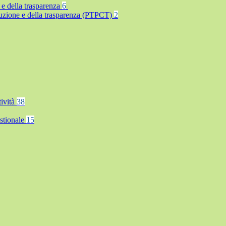
 e della trasparenza
6
rruzione e della trasparenza (PTPCT)
2
tività
38
stionale
15