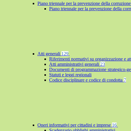
Piano triennale per la prevenzione della corruzione
Piano triennale per la prevenzione della co
Atti generali
129
Riferimenti normativi su organizzazione e at
Atti amministrativi generali
23
Documenti di programmazione strategico-ge
Statuti e leggi regionali
Codice disciplinare e codice di condotta
7
Oneri informativi per cittadini e imprese
16
Scadenzario obblighi amministrativi