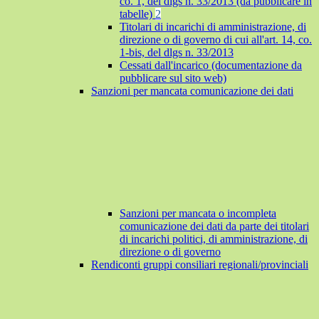
co. 1, del dlgs n. 33/2013 (da pubblicare in
tabelle)
2
Titolari di incarichi di amministrazione, di
direzione o di governo di cui all'art. 14, co.
1-bis, del dlgs n. 33/2013
Cessati dall'incarico (documentazione da
pubblicare sul sito web)
Sanzioni per mancata comunicazione dei dati
Sanzioni per mancata o incompleta
comunicazione dei dati da parte dei titolari
di incarichi politici, di amministrazione, di
direzione o di governo
Rendiconti gruppi consiliari regionali/provinciali