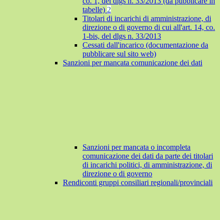
co. 1, del dlgs n. 33/2013 (da pubblicare in
tabelle)
2
Titolari di incarichi di amministrazione, di
direzione o di governo di cui all'art. 14, co.
1-bis, del dlgs n. 33/2013
Cessati dall'incarico (documentazione da
pubblicare sul sito web)
Sanzioni per mancata comunicazione dei dati
Sanzioni per mancata o incompleta
comunicazione dei dati da parte dei titolari
di incarichi politici, di amministrazione, di
direzione o di governo
Rendiconti gruppi consiliari regionali/provinciali