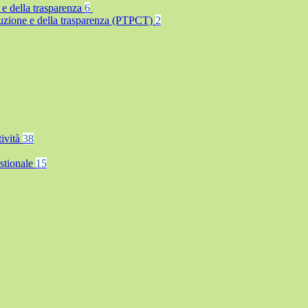
 e della trasparenza
6
rruzione e della trasparenza (PTPCT)
2
tività
38
stionale
15