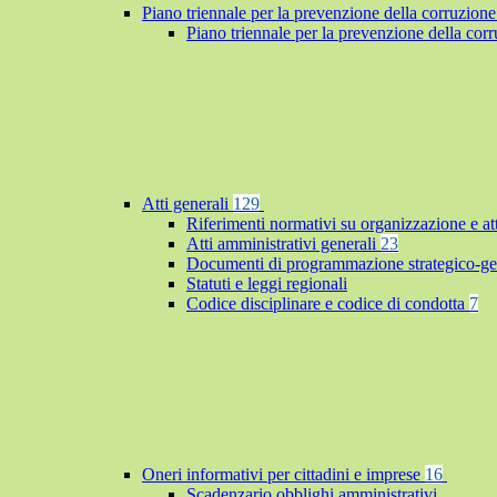
Piano triennale per la prevenzione della corruzione
Piano triennale per la prevenzione della co
Atti generali
129
Riferimenti normativi su organizzazione e at
Atti amministrativi generali
23
Documenti di programmazione strategico-ge
Statuti e leggi regionali
Codice disciplinare e codice di condotta
7
Oneri informativi per cittadini e imprese
16
Scadenzario obblighi amministrativi