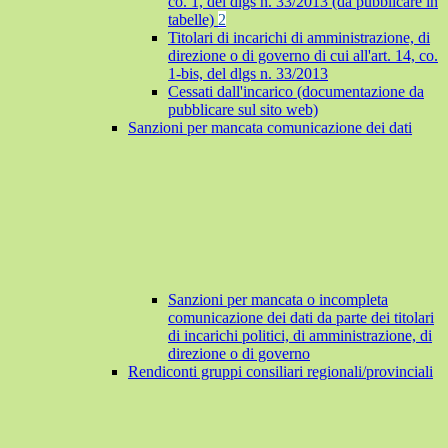
co. 1, del dlgs n. 33/2013 (da pubblicare in
tabelle)
2
Titolari di incarichi di amministrazione, di
direzione o di governo di cui all'art. 14, co.
1-bis, del dlgs n. 33/2013
Cessati dall'incarico (documentazione da
pubblicare sul sito web)
Sanzioni per mancata comunicazione dei dati
Sanzioni per mancata o incompleta
comunicazione dei dati da parte dei titolari
di incarichi politici, di amministrazione, di
direzione o di governo
Rendiconti gruppi consiliari regionali/provinciali