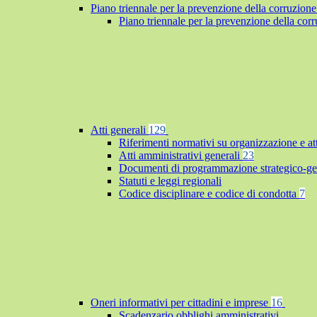
Piano triennale per la prevenzione della corruzione
Piano triennale per la prevenzione della co
Atti generali
129
Riferimenti normativi su organizzazione e at
Atti amministrativi generali
23
Documenti di programmazione strategico-ge
Statuti e leggi regionali
Codice disciplinare e codice di condotta
7
Oneri informativi per cittadini e imprese
16
Scadenzario obblighi amministrativi