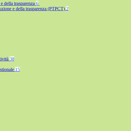
 e della trasparenza
6
rruzione e della trasparenza (PTPCT)
2
tività
38
stionale
15