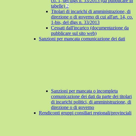
co. 1, del dlgs n. 33/2013 (da pubblicare in
tabelle)
2
Titolari di incarichi di amministrazione, di
direzione o di governo di cui all'art. 14, co.
1-bis, del dlgs n. 33/2013
Cessati dall'incarico (documentazione da
pubblicare sul sito web)
Sanzioni per mancata comunicazione dei dati
Sanzioni per mancata o incompleta
comunicazione dei dati da parte dei titolari
di incarichi politici, di amministrazione, di
direzione o di governo
Rendiconti gruppi consiliari regionali/provinciali