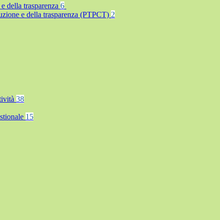
 e della trasparenza
6
rruzione e della trasparenza (PTPCT)
2
tività
38
stionale
15