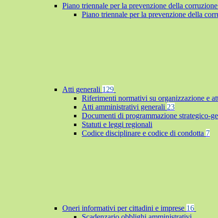
Piano triennale per la prevenzione della corruzione
Piano triennale per la prevenzione della co
Atti generali
129
Riferimenti normativi su organizzazione e at
Atti amministrativi generali
23
Documenti di programmazione strategico-ge
Statuti e leggi regionali
Codice disciplinare e codice di condotta
7
Oneri informativi per cittadini e imprese
16
Scadenzario obblighi amministrativi