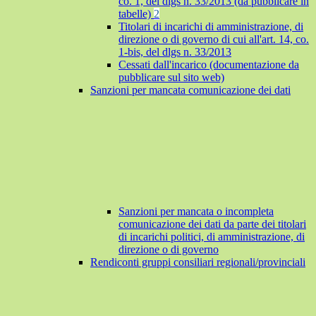
co. 1, del dlgs n. 33/2013 (da pubblicare in
tabelle)
2
Titolari di incarichi di amministrazione, di
direzione o di governo di cui all'art. 14, co.
1-bis, del dlgs n. 33/2013
Cessati dall'incarico (documentazione da
pubblicare sul sito web)
Sanzioni per mancata comunicazione dei dati
Sanzioni per mancata o incompleta
comunicazione dei dati da parte dei titolari
di incarichi politici, di amministrazione, di
direzione o di governo
Rendiconti gruppi consiliari regionali/provinciali