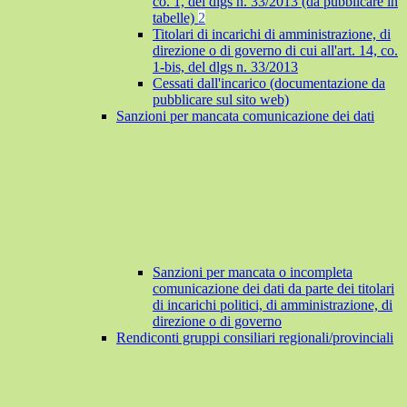
co. 1, del dlgs n. 33/2013 (da pubblicare in
tabelle)
2
Titolari di incarichi di amministrazione, di
direzione o di governo di cui all'art. 14, co.
1-bis, del dlgs n. 33/2013
Cessati dall'incarico (documentazione da
pubblicare sul sito web)
Sanzioni per mancata comunicazione dei dati
Sanzioni per mancata o incompleta
comunicazione dei dati da parte dei titolari
di incarichi politici, di amministrazione, di
direzione o di governo
Rendiconti gruppi consiliari regionali/provinciali