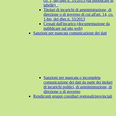
co. 1, del dlgs n. 33/2013 (da pubblicare in
tabelle)
2
Titolari di incarichi di amministrazione, di
direzione o di governo di cui all'art. 14, co.
1-bis, del dlgs n. 33/2013
Cessati dall'incarico (documentazione da
pubblicare sul sito web)
Sanzioni per mancata comunicazione dei dati
Sanzioni per mancata o incompleta
comunicazione dei dati da parte dei titolari
di incarichi politici, di amministrazione, di
direzione o di governo
Rendiconti gruppi consiliari regionali/provinciali