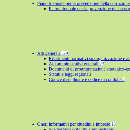
Piano triennale per la prevenzione della corruzione
Piano triennale per la prevenzione della co
Atti generali
129
Riferimenti normativi su organizzazione e at
Atti amministrativi generali
23
Documenti di programmazione strategico-ge
Statuti e leggi regionali
Codice disciplinare e codice di condotta
7
Oneri informativi per cittadini e imprese
16
Scadenzario obblighi amministrativi