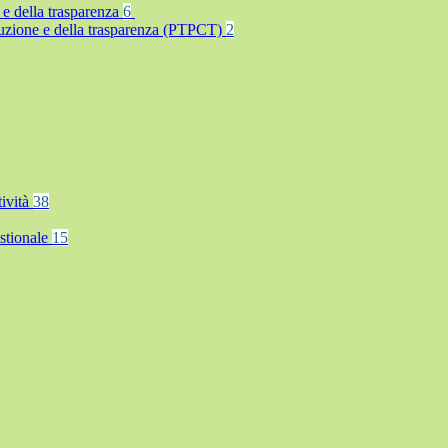
 e della trasparenza
6
rruzione e della trasparenza (PTPCT)
2
tività
38
stionale
15