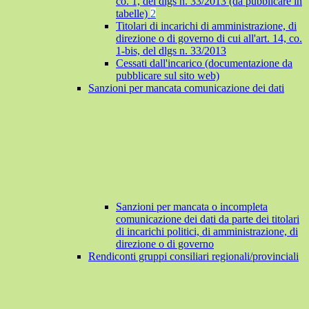
co. 1, del dlgs n. 33/2013 (da pubblicare in
tabelle)
2
Titolari di incarichi di amministrazione, di
direzione o di governo di cui all'art. 14, co.
1-bis, del dlgs n. 33/2013
Cessati dall'incarico (documentazione da
pubblicare sul sito web)
Sanzioni per mancata comunicazione dei dati
Sanzioni per mancata o incompleta
comunicazione dei dati da parte dei titolari
di incarichi politici, di amministrazione, di
direzione o di governo
Rendiconti gruppi consiliari regionali/provinciali