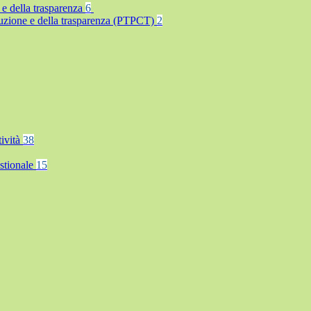
 e della trasparenza
6
rruzione e della trasparenza (PTPCT)
2
tività
38
stionale
15