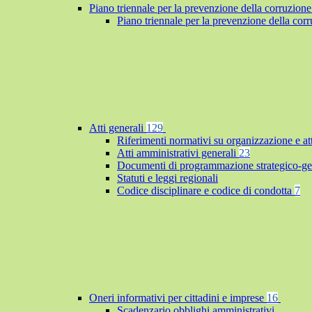
Piano triennale per la prevenzione della corruzione
Piano triennale per la prevenzione della co
Atti generali
129
Riferimenti normativi su organizzazione e at
Atti amministrativi generali
23
Documenti di programmazione strategico-ge
Statuti e leggi regionali
Codice disciplinare e codice di condotta
7
Oneri informativi per cittadini e imprese
16
Scadenzario obblighi amministrativi