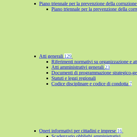
Piano triennale per la prevenzione della corruzione
Piano triennale per la prevenzione della co
Atti generali
129
Riferimenti normativi su organizzazione e at
Atti amministrativi generali
23
Documenti di programmazione strategico-ge
Statuti e leggi regionali
Codice disciplinare e codice di condotta
7
Oneri informativi per cittadini e imprese
16
Scadenzario obblighi amministrativi