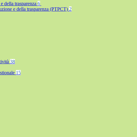
 e della trasparenza
6
rruzione e della trasparenza (PTPCT)
2
tività
38
stionale
15