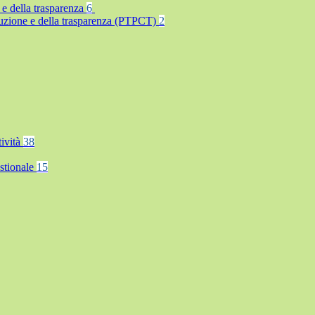
 e della trasparenza
6
rruzione e della trasparenza (PTPCT)
2
tività
38
stionale
15