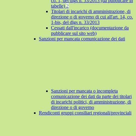
co. 1, del dlgs n. 33/2013 (da pubblicare in
tabelle)
2
Titolari di incarichi di amministrazione, di
direzione o di governo di cui all'art. 14, co.
1-bis, del dlgs n. 33/2013
Cessati dall'incarico (documentazione da
pubblicare sul sito web)
Sanzioni per mancata comunicazione dei dati
Sanzioni per mancata o incompleta
comunicazione dei dati da parte dei titolari
di incarichi politici, di amministrazione, di
direzione o di governo
Rendiconti gruppi consiliari regionali/provinciali