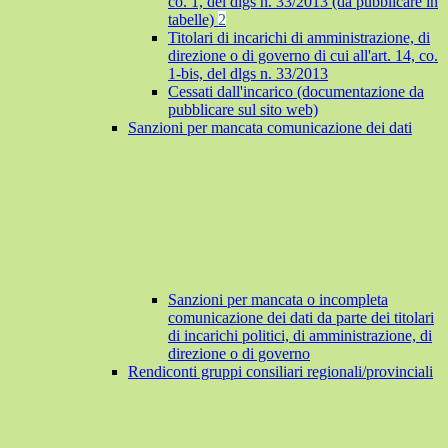
co. 1, del dlgs n. 33/2013 (da pubblicare in
tabelle)
2
Titolari di incarichi di amministrazione, di
direzione o di governo di cui all'art. 14, co.
1-bis, del dlgs n. 33/2013
Cessati dall'incarico (documentazione da
pubblicare sul sito web)
Sanzioni per mancata comunicazione dei dati
Sanzioni per mancata o incompleta
comunicazione dei dati da parte dei titolari
di incarichi politici, di amministrazione, di
direzione o di governo
Rendiconti gruppi consiliari regionali/provinciali