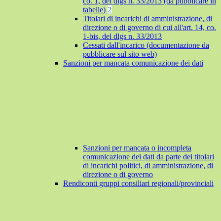
co. 1, del dlgs n. 33/2013 (da pubblicare in
tabelle)
2
Titolari di incarichi di amministrazione, di
direzione o di governo di cui all'art. 14, co.
1-bis, del dlgs n. 33/2013
Cessati dall'incarico (documentazione da
pubblicare sul sito web)
Sanzioni per mancata comunicazione dei dati
Sanzioni per mancata o incompleta
comunicazione dei dati da parte dei titolari
di incarichi politici, di amministrazione, di
direzione o di governo
Rendiconti gruppi consiliari regionali/provinciali