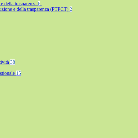
 e della trasparenza
6
rruzione e della trasparenza (PTPCT)
2
tività
38
stionale
15