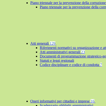
Piano triennale per la prevenzione della corruzione
Piano triennale per la prevenzione della co
Atti generali
129
Riferimenti normativi su organizzazione e at
Atti amministrativi generali
23
Documenti di programmazione strategico-ge
Statuti e leggi regionali
Codice disciplinare e codice di condotta
7
Oneri informativi per cittadini e imprese
16
Scadenzario obblighi amministrativi