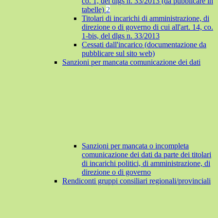
co. 1, del dlgs n. 33/2013 (da pubblicare in
tabelle)
2
Titolari di incarichi di amministrazione, di
direzione o di governo di cui all'art. 14, co.
1-bis, del dlgs n. 33/2013
Cessati dall'incarico (documentazione da
pubblicare sul sito web)
Sanzioni per mancata comunicazione dei dati
Sanzioni per mancata o incompleta
comunicazione dei dati da parte dei titolari
di incarichi politici, di amministrazione, di
direzione o di governo
Rendiconti gruppi consiliari regionali/provinciali