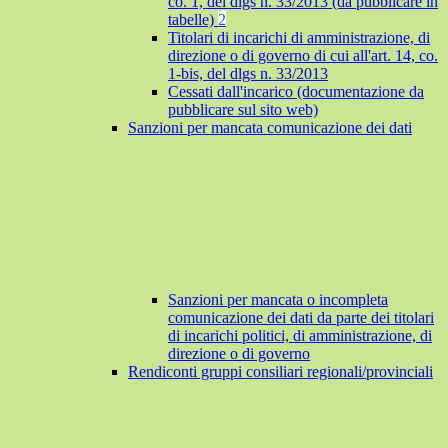
co. 1, del dlgs n. 33/2013 (da pubblicare in
tabelle)
2
Titolari di incarichi di amministrazione, di
direzione o di governo di cui all'art. 14, co.
1-bis, del dlgs n. 33/2013
Cessati dall'incarico (documentazione da
pubblicare sul sito web)
Sanzioni per mancata comunicazione dei dati
Sanzioni per mancata o incompleta
comunicazione dei dati da parte dei titolari
di incarichi politici, di amministrazione, di
direzione o di governo
Rendiconti gruppi consiliari regionali/provinciali