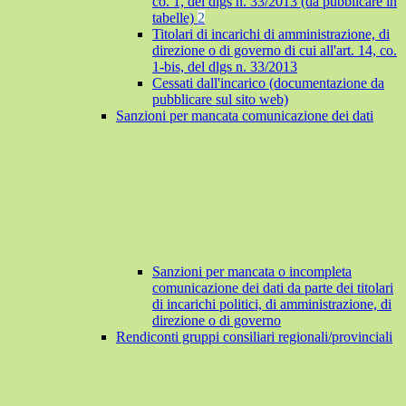
co. 1, del dlgs n. 33/2013 (da pubblicare in
tabelle)
2
Titolari di incarichi di amministrazione, di
direzione o di governo di cui all'art. 14, co.
1-bis, del dlgs n. 33/2013
Cessati dall'incarico (documentazione da
pubblicare sul sito web)
Sanzioni per mancata comunicazione dei dati
Sanzioni per mancata o incompleta
comunicazione dei dati da parte dei titolari
di incarichi politici, di amministrazione, di
direzione o di governo
Rendiconti gruppi consiliari regionali/provinciali