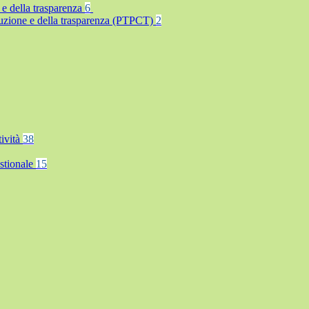
 e della trasparenza
6
rruzione e della trasparenza (PTPCT)
2
tività
38
stionale
15