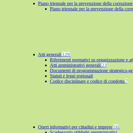
Piano triennale per la prevenzione della corruzione
Piano triennale per la prevenzione della co
Atti generali
129
Riferimenti normativi su organizzazione e at
Atti amministrativi generali
23
Documenti di programmazione strategico-ge
Statuti e leggi regionali
Codice disciplinare e codice di condotta
7
Oneri informativi per cittadini e imprese
16
Scadenzario obblighi amministrativi