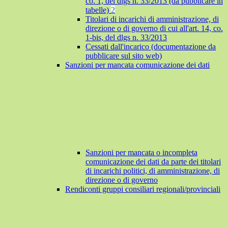
co. 1, del dlgs n. 33/2013 (da pubblicare in
tabelle)
2
Titolari di incarichi di amministrazione, di
direzione o di governo di cui all'art. 14, co.
1-bis, del dlgs n. 33/2013
Cessati dall'incarico (documentazione da
pubblicare sul sito web)
Sanzioni per mancata comunicazione dei dati
Sanzioni per mancata o incompleta
comunicazione dei dati da parte dei titolari
di incarichi politici, di amministrazione, di
direzione o di governo
Rendiconti gruppi consiliari regionali/provinciali