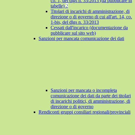
co. 1, del dlgs n. 33/2013 (da pubblicare in
tabelle)
2
Titolari di incarichi di amministrazione, di
direzione o di governo di cui all'art. 14, co.
1-bis, del dlgs n. 33/2013
Cessati dall'incarico (documentazione da
pubblicare sul sito web)
Sanzioni per mancata comunicazione dei dati
Sanzioni per mancata o incompleta
comunicazione dei dati da parte dei titolari
di incarichi politici, di amministrazione, di
direzione o di governo
Rendiconti gruppi consiliari regionali/provinciali