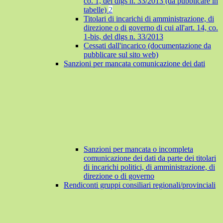
co. 1, del dlgs n. 33/2013 (da pubblicare in
tabelle)
2
Titolari di incarichi di amministrazione, di
direzione o di governo di cui all'art. 14, co.
1-bis, del dlgs n. 33/2013
Cessati dall'incarico (documentazione da
pubblicare sul sito web)
Sanzioni per mancata comunicazione dei dati
Sanzioni per mancata o incompleta
comunicazione dei dati da parte dei titolari
di incarichi politici, di amministrazione, di
direzione o di governo
Rendiconti gruppi consiliari regionali/provinciali