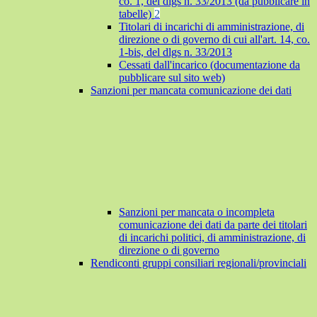
co. 1, del dlgs n. 33/2013 (da pubblicare in
tabelle)
2
Titolari di incarichi di amministrazione, di
direzione o di governo di cui all'art. 14, co.
1-bis, del dlgs n. 33/2013
Cessati dall'incarico (documentazione da
pubblicare sul sito web)
Sanzioni per mancata comunicazione dei dati
Sanzioni per mancata o incompleta
comunicazione dei dati da parte dei titolari
di incarichi politici, di amministrazione, di
direzione o di governo
Rendiconti gruppi consiliari regionali/provinciali