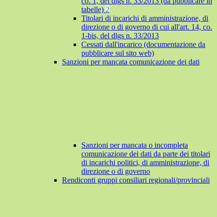
co. 1, del dlgs n. 33/2013 (da pubblicare in
tabelle)
2
Titolari di incarichi di amministrazione, di
direzione o di governo di cui all'art. 14, co.
1-bis, del dlgs n. 33/2013
Cessati dall'incarico (documentazione da
pubblicare sul sito web)
Sanzioni per mancata comunicazione dei dati
Sanzioni per mancata o incompleta
comunicazione dei dati da parte dei titolari
di incarichi politici, di amministrazione, di
direzione o di governo
Rendiconti gruppi consiliari regionali/provinciali