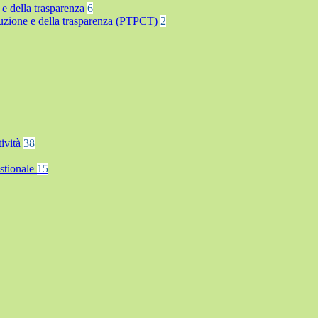
 e della trasparenza
6
rruzione e della trasparenza (PTPCT)
2
tività
38
stionale
15