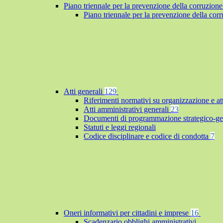
Piano triennale per la prevenzione della corruzione
Piano triennale per la prevenzione della co
Atti generali
129
Riferimenti normativi su organizzazione e at
Atti amministrativi generali
23
Documenti di programmazione strategico-ge
Statuti e leggi regionali
Codice disciplinare e codice di condotta
7
Oneri informativi per cittadini e imprese
16
Scadenzario obblighi amministrativi