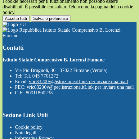
I cookie necessari per il funzionamento non possono essere
disabilitati. È possibile consultare l'elenco nella pagina della cookie
policy.
Accetta tutti
Salva le preferenze
Istituto Statale Comprensivo B. Lorenzi
Fumane
Contatti
Istituto Statale Comprensivo B. Lorenzi Fumane
Via Pio Brugnoli, 36 - 37022 Fumane (Verona)
Tel:
Tel. 045 7701272
Email:
vric83200v@istruzione.it
Link per inviare una mail
PEC:
vric83200v@pec.istruzione.it
Link per inviare una mail
C.F.: 80011860238
Sezione Link Utili
Cookie policy
Note legali
Informativa Privacy