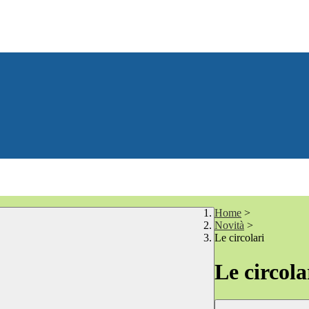
Home
>
Novità
>
Le circolari
Le circola