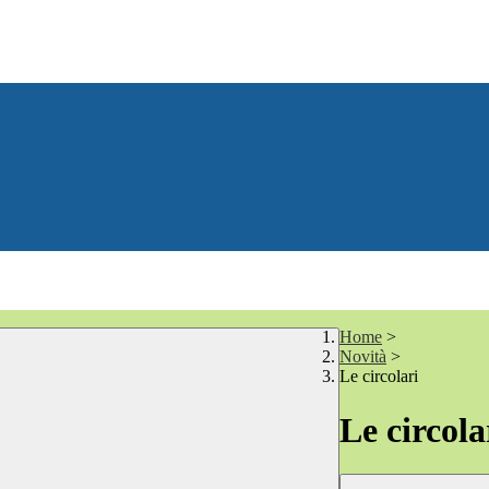
Home
>
Novità
>
Le circolari
Le circola