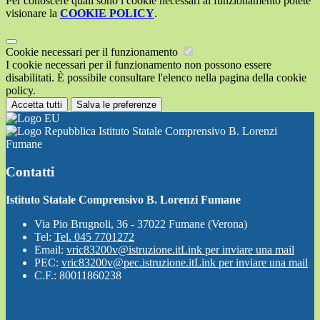
Per conoscere quali sono i cookie necessari al funzionamento potete
visionare la
COOKIE POLICY
.
Cookie necessari per il funzionamento
I cookie necessari per il funzionamento non possono essere
disabilitati. È possibile consultare l'elenco nella pagina della cookie
policy.
Accetta tutti
Salva le preferenze
Istituto Statale Comprensivo B. Lorenzi
Fumane
Contatti
Istituto Statale Comprensivo B. Lorenzi Fumane
Via Pio Brugnoli, 36 - 37022 Fumane (Verona)
Tel:
Tel. 045 7701272
Email:
vric83200v@istruzione.it
Link per inviare una mail
PEC:
vric83200v@pec.istruzione.it
Link per inviare una mail
C.F.: 80011860238