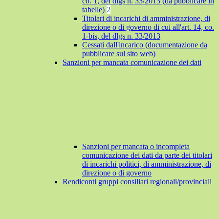
co. 1, del dlgs n. 33/2013 (da pubblicare in
tabelle)
2
Titolari di incarichi di amministrazione, di
direzione o di governo di cui all'art. 14, co.
1-bis, del dlgs n. 33/2013
Cessati dall'incarico (documentazione da
pubblicare sul sito web)
Sanzioni per mancata comunicazione dei dati
Sanzioni per mancata o incompleta
comunicazione dei dati da parte dei titolari
di incarichi politici, di amministrazione, di
direzione o di governo
Rendiconti gruppi consiliari regionali/provinciali