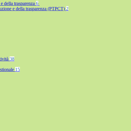
 e della trasparenza
6
rruzione e della trasparenza (PTPCT)
2
tività
38
stionale
15