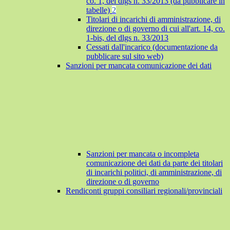
co. 1, del dlgs n. 33/2013 (da pubblicare in
tabelle)
2
Titolari di incarichi di amministrazione, di
direzione o di governo di cui all'art. 14, co.
1-bis, del dlgs n. 33/2013
Cessati dall'incarico (documentazione da
pubblicare sul sito web)
Sanzioni per mancata comunicazione dei dati
Sanzioni per mancata o incompleta
comunicazione dei dati da parte dei titolari
di incarichi politici, di amministrazione, di
direzione o di governo
Rendiconti gruppi consiliari regionali/provinciali